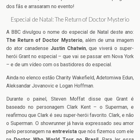
dos fãs e arrasaram no evento!
Especial de Natal: The Return of Doctor Mysterio
A BBC divulgou o nome do especial de Natal deste ano:
The Return of Doctor Mysterio
, além de uma imagem
do ator canadense
Justin Chatwin
, que viverá o super-
herói Grant no especial – que vai se passar em Nova York
– e de um vídeo com os bastidores do especial.
Ainda no elenco estão Charity Wakefield, Adetomiwa Edun,
Aleksandar Jovanovic e Logan Hoffman.
Durante o painel, Steven Moffat disse que Grant é
baseado no personagem Clark Kent – o Superman, e
reafirmou que Clark é seu super-herói favorito. Clark, e não
o Superman. O showrunner já havia expressado seu amor
pelo personagem na
entrevista
que nós fizemos com ele
na
Doctor Who World Tour no Brasil
. Para ler essa