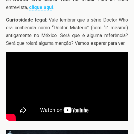
entrevista,
clique aqui
.
Curiosidade legal:
Vale lembrar que a série Doctor Who
era conhecida como “Doctor Misterio” (com “I” mesmo)
antigamente no México. Será que é alguma referência?
Será que rolará alguma menção? Vamos esperar para ver.