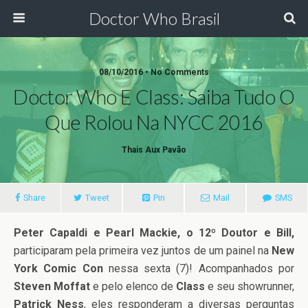
Doctor Who Brasil
08/10/2016 • No Comments
Doctor Who E Class: Saiba Tudo O
Que Rolou Na NYCC 2016
Thais Aux Pavão
Share
Tweet
Pin
Mail
SMS
Peter Capaldi e Pearl Mackie, o 12º Doutor e Bill,
participaram pela primeira vez juntos de um painel na
New
York Comic Con
nessa sexta (7)! Acompanhados por
Steven Moffat
e pelo elenco de
Class
e seu showrunner,
Patrick Ness
, eles responderam a diversas perguntas