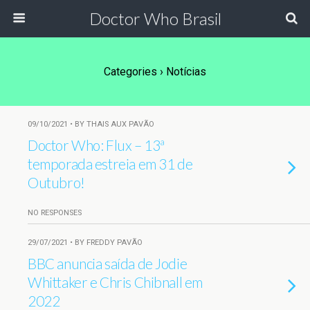
Doctor Who Brasil
Categories ›
Notícias
09/10/2021 • BY THAIS AUX PAVÃO
Doctor Who: Flux – 13ª
temporada estreia em 31 de
Outubro!
NO RESPONSES
29/07/2021 • BY FREDDY PAVÃO
BBC anuncia saída de Jodie
Whittaker e Chris Chibnall em
2022