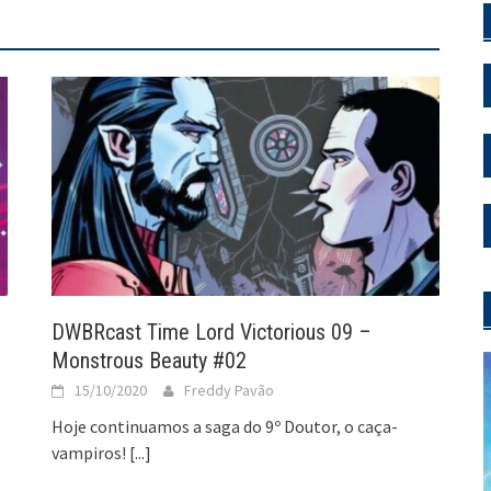
DWBRcast Time Lord Victorious 09 –
Monstrous Beauty #02
15/10/2020
Freddy Pavão
Hoje continuamos a saga do 9º Doutor, o caça-
vampiros!
[...]