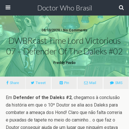
Doctor Who Brasil
08/10/2020 • No Comments
DWBRcast Time Lord Victorious
07 – Defender Of The Daleks #02
Freddy Pavão
Share
Tweet
Pin
Mail
SMS
Em
Defender of the Daleks #2
, chegamos à conclusão
da história em que o 10º Doutor se alia aos Daleks para
combater a ameaça dos Hond! Claro que não falta correria
e puxadas de tapete no meio do caminho… o que faz o
Doutor conseguir ajuda de um lugar que ninguém estava