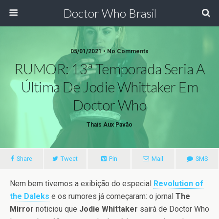
Doctor Who Brasil
05/01/2021 • No Comments
RUMOR: 13ª Temporada Seria A
Última De Jodie Whittaker Em
Doctor Who
Thais Aux Pavão
Share
Tweet
Pin
Mail
SMS
Nem bem tivemos a exibição do especial
Revolution of
the Daleks
e os rumores já começaram: o jornal
The
Mirror
noticiou que
Jodie Whittaker
sairá de Doctor Who