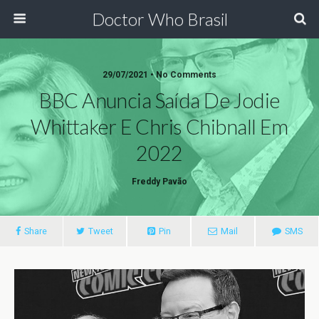
Doctor Who Brasil
29/07/2021 • No Comments
BBC Anuncia Saída De Jodie
Whittaker E Chris Chibnall Em
2022
Freddy Pavão
Share
Tweet
Pin
Mail
SMS