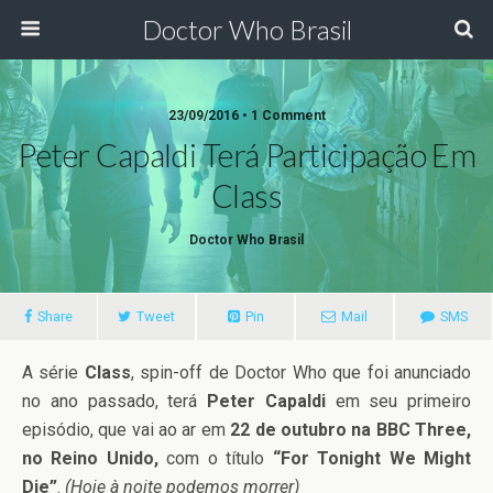
Doctor Who Brasil
23/09/2016 • 1 Comment
Peter Capaldi Terá Participação Em
Class
Doctor Who Brasil
Share
Tweet
Pin
Mail
SMS
A série
Class
, spin-off de Doctor Who que foi anunciado
no ano passado, terá
Peter Capaldi
em seu primeiro
episódio, que vai ao ar em
22 de outubro na BBC Three,
no Reino Unido,
com o título
“For Tonight We Might
Die”
.
(Hoje à noite podemos morrer)