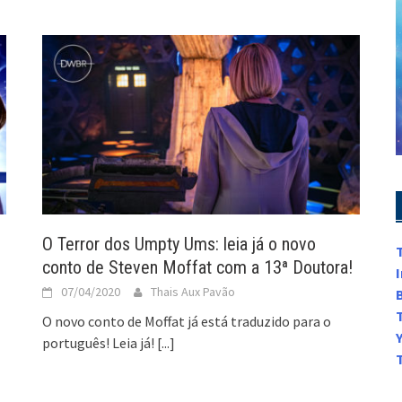
O Terror dos Umpty Ums: leia já o novo
conto de Steven Moffat com a 13ª Doutora!
07/04/2020
Thais Aux Pavão
O novo conto de Moffat já está traduzido para o
português! Leia já!
[...]