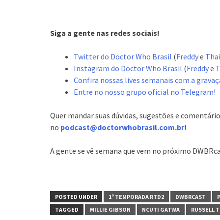
Siga a gente nas redes sociais!
Twitter do Doctor Who Brasil
(
Freddy
e
Tha
Instagram do Doctor Who Brasil
(
Freddy
e
T
Confira nossas lives semanais com a gravaç
Entre no nosso grupo oficial no Telegram!
Quer mandar suas dúvidas, sugestões e comentário
no
podcast@doctorwhobrasil.com.br
!
A gente se vê semana que vem no próximo DWBRc
POSTED UNDER
1ª TEMPORADA RTD2
DWBRCAST
TAGGED
MILLIE GIBSON
NCUTI GATWA
RUSSELL T