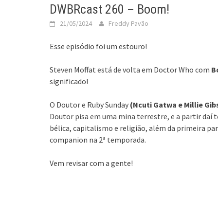
DWBRcast 260 – Boom!
21/05/2024
Freddy Pavão
Esse episódio foi um estouro!
Steven Moffat está de volta em Doctor Who com
B
significado!
O Doutor e Ruby Sunday
(Ncuti Gatwa e Millie Gi
Doutor pisa em uma mina terrestre, e a partir daí 
bélica, capitalismo e religião, além da primeira par
companion na 2ª temporada.
Vem revisar com a gente!