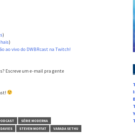
is
)
hais
)
ão ao vivo do DWBRcast na Twitch!
s? Escreve um e-mail pra gente
ast!
PODCAST
SÉRIE MODERNA
 DAVIES
STEVEN MOFFAT
VARADA SETHU