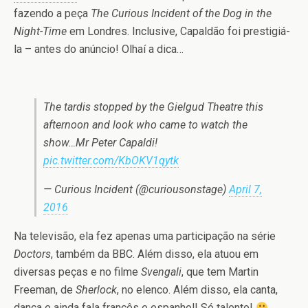
fazendo a peça
The Curious Incident of the Dog in the
Night-Time
em Londres. Inclusive, Capaldão foi prestigiá-
la – antes do anúncio! Olhaí a dica…
The tardis stopped by the Gielgud Theatre this
afternoon and look who came to watch the
show…Mr Peter Capaldi!
pic.twitter.com/KbOKV1qytk
— Curious Incident (@curiousonstage)
April 7,
2016
Na televisão, ela fez apenas uma participação na série
Doctors
, também da BBC. Além disso, ela atuou em
diversas peças e no filme
Svengali
, que tem Martin
Freeman, de
Sherlock
, no elenco. Além disso, ela canta,
dança e ainda fala francês e espanhol! Só talento!