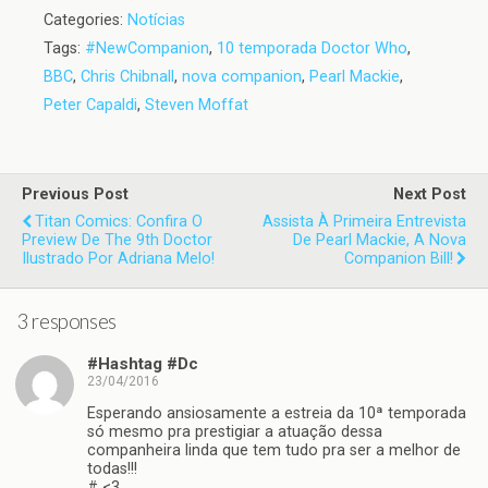
Categories:
Notícias
Tags:
#NewCompanion
,
10 temporada Doctor Who
,
BBC
,
Chris Chibnall
,
nova companion
,
Pearl Mackie
,
Peter Capaldi
,
Steven Moffat
Previous Post
Next Post
Titan Comics: Confira O
Assista À Primeira Entrevista
Preview De The 9th Doctor
De Pearl Mackie, A Nova
Ilustrado Por Adriana Melo!
Companion Bill!
3 responses
#Hashtag #Dc
23/04/2016
Esperando ansiosamente a estreia da 10ª temporada
só mesmo pra prestigiar a atuação dessa
companheira linda que tem tudo pra ser a melhor de
todas!!!
# <3