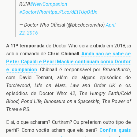
RUN!
#NewCompanion
#DoctorWho
https://t.co/dEtTUqQtUn
— Doctor Who Official (@bbcdoctorwho)
April
22, 2016
A
11ª temporada
de Doctor Who será exibida em 2018, já
sob o comando de
Chris Chibnall
.
Ainda não se sabe se
Peter Capaldi e Pearl Mackie continuam como Doutor
e companion
. Chibnall é responsável por
Broadchurch
,
com David Tennant, além de alguns episódios de
Torchwood
,
Life on Mars
,
Law and Order UK
e os
episódios de Doctor Who:
42, The Hungry Earth/Cold
Blood, Pond Life, Dinosaurs on a Spaceship, The Power of
Three e P.S.
E aí, o que acharam? Curtiram? Ou preferiam outro tipo de
perfil? Como vocês acham que ela será?
Confira quais