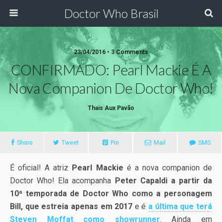
Doctor Who Brasil
23/04/2016 • 3 Comments
CONFIRMADO: Pearl Mackie É A
Nova Companion De Doctor Who!
Thais Aux Pavão
Share
Tweet
Pin
Mail
SMS
É oficial! A atriz
Pearl Mackie
é a nova companion de
Doctor Who! Ela acompanha
Peter Capaldi a partir da
10ª temporada de Doctor Who como a personagem
Bill, que estreia apenas em 2017
e é
a última que terá
Steven Moffat como showrunner.
Ainda em