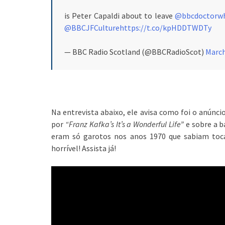
is Peter Capaldi about to leave
@bbcdoctorw
@BBCJFCulture
https://t.co/kpHDDTWDTy
— BBC Radio Scotland (@BBCRadioScot)
March
Na entrevista abaixo, ele avisa como foi o anúnc
por
“Franz Kafka’s It’s a Wonderful Life”
e sobre a b
eram só garotos nos anos 1970 que sabiam toc
horrível! Assista já!