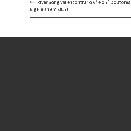
Post
River Song vai encontrar o 6º e o 7º Doutores
navigation
Big Finish em 2017!