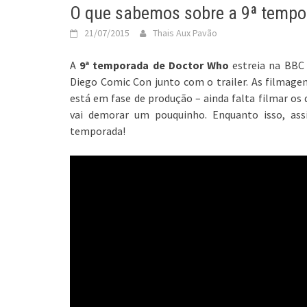
O que sabemos sobre a 9ª tempo
21/07/2015
Thais Aux Pavão
A
9ª temporada de Doctor Who
estreia na BB
Diego Comic Con junto com o trailer. As filmagens
está em fase de produção – ainda falta filmar os d
vai demorar um pouquinho. Enquanto isso, ass
temporada!