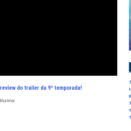
eview do trailer da 9ª temporada!
díssima: