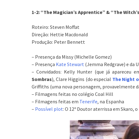
1-2: “The Magician’s Apprentice” & “The Witch’s
Roteiro: Steven Moffat
Direção: Hettie Macdonald
Produção: Peter Bennett
– Presença da Missy (Michelle Gomez)
– Presença
Kate Stewart
(Jemma Redgrave) e da 
– Convidados: Kelly Hunter (que já apareceu 
Sombras
), Clare Higgins (do especial
The Night o
Griffiths (uma nova personagem, provavelmente d
– Filmagens feitas no colégio Coal Hill
– Filmagens feitas em
Tenerife
, na Espanha
–
Possível plot
: O 12º Doutor aterrissa em Skaro, o