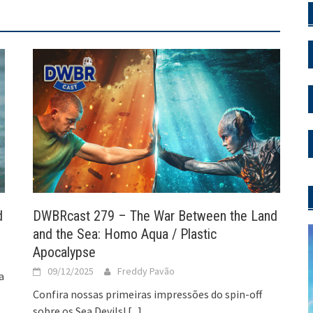
d
DWBRcast 279 – The War Between the Land
and the Sea: Homo Aqua / Plastic
Apocalypse
09/12/2025
Freddy Pavão
a
Confira nossas primeiras impressões do spin-off
sobre os Sea Devils!
[...]