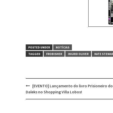
POSTED UNDER
NOTÍCIAS
TAGGED
FROBISHER
INGRID OLIVER
KATE STEWA
Post
[EVENTO] Lançamento do livro Prisioneiro do
navigation
Daleks no Shopping Villa Lobos!