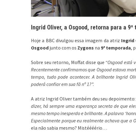
Ingrid Oliver, a Osgood, retorna para a 9
Hoje a BBC divulgou essa imagem da atriz
Ingrid 
Osgood
junto com os
Zygons
na
9ª temporada
, 
Sobre seu retorno, Moffat disse que
“Osgood está v
Recentemente confirmamos que Osgood estava morta
tempo, tudo pode acontecer. A brilhante Ingrid Oli
poderá confiar em sua fã nº 1?”.
A atriz Ingrid Oliver também deu seu depoimento
dizer, há sempre uma esperança secreta de que eles
mesmo tempo inesperdo e brilhante. A palavra ‘honr
Especialmente porque eu realmente achava que a O
ela não sabia mesmo? Mistéééério…