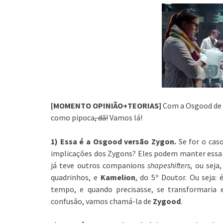
[MOMENTO OPINIÃO+TEORIAS]
Com a Osgood de 
como pipoca
, dã!
Vamos lá!
1) Essa é a Osgood versão Zygon.
Se for o caso
implicações dos Zygons? Eles podem manter essa 
já teve outros companions
shapeshifters
, ou sej
quadrinhos, e
Kamelion
, do 5º Doutor. Ou seja:
tempo, e quando precisasse, se transformaria e
confusão, vamos chamá-la de
Zygood
.