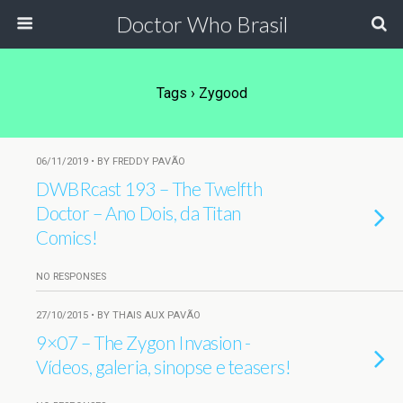
Doctor Who Brasil
Tags › Zygood
06/11/2019 • BY FREDDY PAVÃO
DWBRcast 193 – The Twelfth
Doctor – Ano Dois, da Titan
Comics!
NO RESPONSES
27/10/2015 • BY THAIS AUX PAVÃO
9×07 – The Zygon Invasion -
Vídeos, galeria, sinopse e teasers!