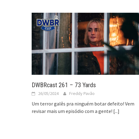
DWBRcast 261 – 73 Yards
26/05/2024
Freddy Pavão
Um terror galês pra ninguém botar defeito! Vem
revisar mais um episódio com a gente!
[...]