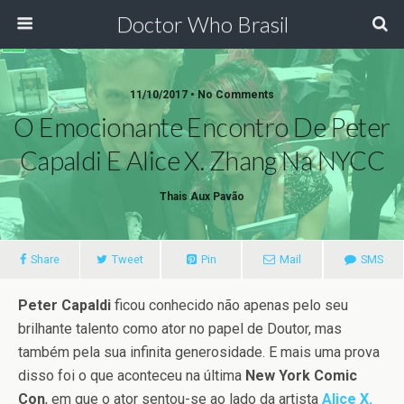
Doctor Who Brasil
11/10/2017 • No Comments
O Emocionante Encontro De Peter
Capaldi E Alice X. Zhang Na NYCC
Thais Aux Pavão
Share
Tweet
Pin
Mail
SMS
Peter Capaldi
ficou conhecido não apenas pelo seu
brilhante talento como ator no papel de Doutor, mas
também pela sua infinita generosidade. E mais uma prova
disso foi o que aconteceu na última
New York Comic
Con
, em que o ator sentou-se ao lado da artista
Alice X.