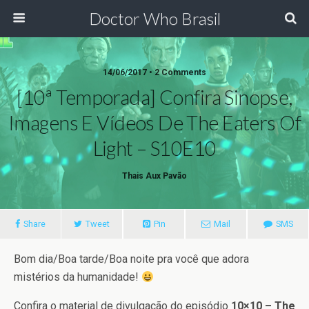
Doctor Who Brasil
14/06/2017 • 2 Comments
[10ª Temporada] Confira Sinopse,
Imagens E Vídeos De The Eaters Of
Light – S10E10
Thais Aux Pavão
Share
Tweet
Pin
Mail
SMS
Bom dia/Boa tarde/Boa noite pra você que adora
mistérios da humanidade!
Confira o material de divulgação do episódio
10×10 – The