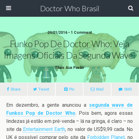
Doctor Who Brasil
09/01/2016 • 1 Comment
Funko Pop De Doctor Who: Veja
Imagens Oficiais Da Segunda Wave!
Thais Aux Pavão
Share
Tweet
Pin
Mail
SMS
Em dezembro, a gente anunciou a
segunda wave de
Funkos Pop de Doctor Who
. Pois bem, agora essas
lindezas já estão em pré-venda – lá na gringa, é claro – no
site da
Entertainment Earth
, no valor de US$9,99 cada. No
UK é possível comprar pelo site da
Forbidden Planet
, no