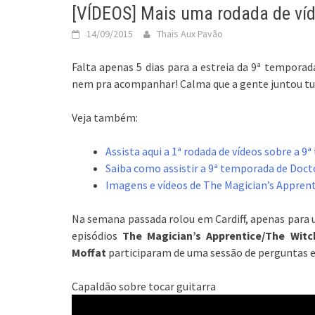
[VÍDEOS] Mais uma rodada de ví
14/09/2015
Thais Aux Pavão
Falta apenas 5 dias para a estreia da 9ª tempora
nem pra acompanhar! Calma que a gente juntou tud
Veja também:
Assista aqui a 1ª rodada de vídeos sobre a 
Saiba como assistir a 9ª temporada de Doc
Imagens e vídeos de The Magician’s Apprenti
Na semana passada rolou em Cardiff, apenas para u
episódios
The Magician’s Apprentice/The Witch
Moffat
participaram de uma sessão de perguntas e 
Capaldão sobre tocar guitarra