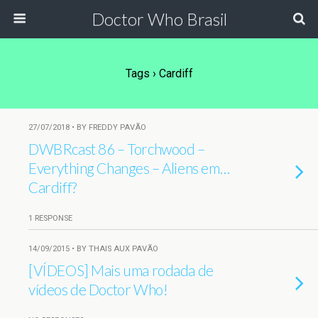
Doctor Who Brasil
Tags › Cardiff
27/07/2018 • BY FREDDY PAVÃO
DWBRcast 86 – Torchwood –
Everything Changes – Aliens em…
Cardiff?
1 RESPONSE
14/09/2015 • BY THAIS AUX PAVÃO
[VÍDEOS] Mais uma rodada de
vídeos de Doctor Who!