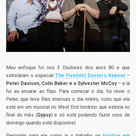
Meu enfoque foi nos 3 Doutores dos anos 80 e que
estrelaram o especial
The Five(ish) Doctors Reboot
–
Peter Davison, Colin Baker e o Sylvester McCoy
– e lá
fui eu encarar as filas. Para começar o dia, fui rever o
Peter, que teve filas imensas o dia inteiro, visto que ele
está em um musical no West End londrino que estreia no
final do mês (
Gypsy
) e só está podendo fazer cons de
domingo quando está disponível.
Perguntei para ele como ia o trabalho na
história em