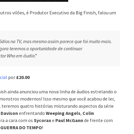
utros vilões, é Produtor Executivo da Big Finish, falou um
sódios na TV, mas mesmo assim parece que foi muito mais.
agora teremos a oportunidade de continuar
ctor Who em áudio
.”
cial
por
£20.00
inish ainda anunciou uma nova linha de áudios estrelando o
ra monstros modernos! Isso mesmo que você acabou de ler,
, teremos quatro histórias misturando aspectos da série
 Davison
enfrentando
Weeping Angels
,
Colin
ra a cara com os
Sycorax
e
Paul McGann
de frente com
a
GUERRA DO TEMPO
!