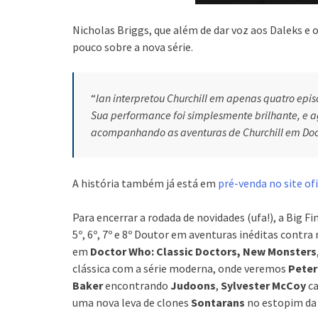
Nicholas Briggs, que além de dar voz aos Daleks e o
pouco sobre a nova série.
“
Ian interpretou Churchill em apenas quatro epi
Sua performance foi simplesmente brilhante, e 
acompanhando as aventuras de
Churchill em Do
A história também já está em
pré-venda no site ofi
Para encerrar a rodada de novidades (ufa!), a Big F
5º, 6º, 7º e 8º Doutor em aventuras inéditas cont
em
Doctor Who: Classic Doctors, New Monsters
clássica com a série moderna, onde veremos
Peter
Baker
encontrando
Judoons
,
Sylvester McCoy
ca
uma nova leva de clones
Sontarans
no estopim d