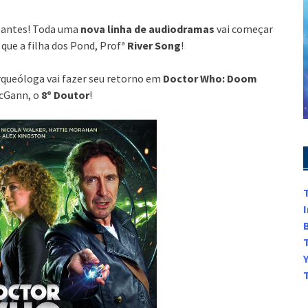
igantes! Toda uma
nova linha de audiodramas
vai começar
que a filha dos Pond, Profª
River Song
!
arqueóloga vai fazer seu retorno em
Doctor Who: Doom
McGann, o
8º Doutor
!