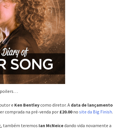
poilers…
outor e
Ken Bentley
como diretor. A
data de lançamento
ser comprada na pré-venda por
£20.00
no
site da Big Finish
.
ng, também teremos
Ian McNeice
dando vida novamente a