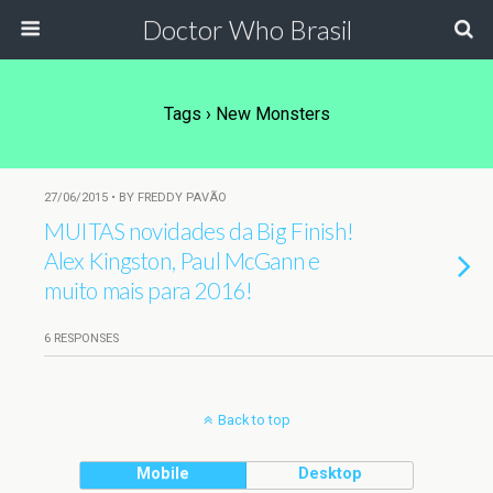
Doctor Who Brasil
Tags › New Monsters
27/06/2015 • BY FREDDY PAVÃO
MUITAS novidades da Big Finish!
Alex Kingston, Paul McGann e
muito mais para 2016!
6 RESPONSES
Back to top
Mobile
Desktop