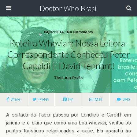
Doctor Who Brasil
04/02/2014 • No Comments
Roteiro Whovian: Nossa Leitora-
Correspondente Conheceu Peter
Capaldi E David Tennant!
Thais Aux Pavão
Share
Tweet
Pin
Mail
SMS
A sortuda da Fabia passou por Londres e Cardiff em
janeiro e é claro que como uma boa whovian, visitou os
pontos turísticos relacionados à série. Ela assistiu às