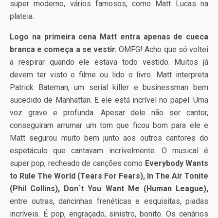
super moderno, vários famosos, como Matt Lucas na
plateia.
Logo na primeira cena Matt entra apenas de cueca
branca e começa a se vestir.
OMFG! Acho que só voltei
a respirar quando ele estava todo vestido. Muitos já
devem ter visto o filme ou lido o livro. Matt interpreta
Patrick Bateman, um serial killer e businessman bem
sucedido de Manhattan. E ele está incrível no papel. Uma
voz grave e profunda. Apesar dele não ser cantor,
conseguiram arrumar um tom que ficou bom para ele e
Matt segurou muito bem junto aos outros cantores do
espetáculo que cantavam incrivelmente. O musical é
super pop, recheado de canções como
Everybody Wants
to Rule The World (Tears For Fears), In The Air Tonite
(Phil Collins), Don´t You Want Me (Human League),
entre outras, dancinhas frenéticas e esquisitas, piadas
incríveis. É pop, engraçado, sinistro, bonito. Os cenários