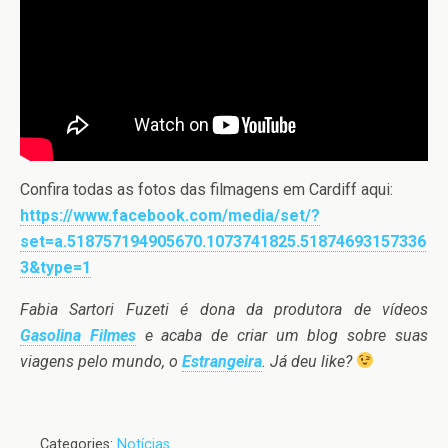
Confira todas as fotos das filmagens em Cardiff aqui:
https://www.facebook.com/media/set/?
set=a.518757194905670.1073741825.51874693157336
3&type=1
Fabia Sartori Fuzeti é dona da produtora de vídeos
Gasolina Filmes
e acaba de criar um blog sobre suas
viagens pelo mundo, o
Estrangeira
. Já deu like?
Categories:
Notícias