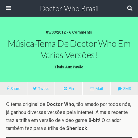
Doctor Who Brasil
05/03/2012 • 6 Comments
Música-Tema De Doctor Who Em
Várias Versões!
Thais Aux Pavão
Share
Tweet
Pin
Mail
SMS
O tema original de
Doctor Who
, tão amado por todos nós,
já ganhou diversas versões pela internet. A mais recente
traz a trilha em versão de video game
8-bit
! O criador
também fez para a trilha de
Sherlock
.