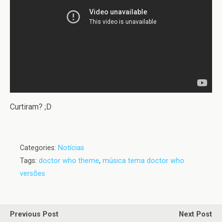
Curtiram? ;D
Categories:
Notícias
Tags:
doctor who theme
,
música tema doctor who
versões
Previous Post
Next Post