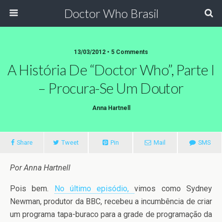
Doctor Who Brasil
13/03/2012 • 5 Comments
A História De “Doctor Who”, Parte I
– Procura-Se Um Doutor
Anna Hartnell
Share
Tweet
Pin
Mail
SMS
Por Anna Hartnell
Pois bem.
No último episódio,
vimos como Sydney
Newman, produtor da BBC, recebeu a incumbência de criar
um programa tapa-buraco para a grade de programação da