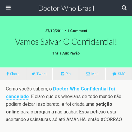
Doctor Who Brasil
27/10/2011 • 1 Comment
Vamos Salvar O Confidential!
Thais Aux Pavão
Share
Tweet
Pin
Mail
SMS
Como vocês sabem, o
Doctor Who Confidential foi
cancelado
. É claro que os whovians de todo mundo não
podiam deixar isso barato, e foi criada uma
petição
online
para o programa não acabar. Essa petição está
aceitando assinaturas só até AMANHÃ, então #CORRAO