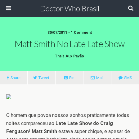
Doctor Who Brasil
30/07/2011 • 1 Comment
Matt Smith No Late Late Show
Thais Aux Pavão
Share
Tweet
Pin
Mail
SMS
O homem que povoa nossos sonhos praticamente todas
noites compareceu ao
Late Late Show do Craig
Ferguson
!
Matt Smith
estava super chique, e apesar de