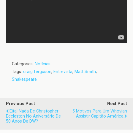
Categories:
Notícias
Tags:
craig ferguson
,
Entrevista
,
Matt Smith
,
Shakespeare
Previous Post
Next Post
Eita! Nada De Christopher
5 Motivos Para Um Whovian
Eccleston No Aniversário De
Assistir Capitão América
50 Anos De DW?