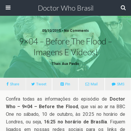
Doctor Who Brasil
05/10/2015 • No Comments
9×04 – Before The Flood –
Imagens E Vídeos!
Thais Aux Pavão
Share
Tweet
Pin
Mail
SMS
Confira todas as informações do episódio de
Doctor
Who – 9×04 – Before the Flood
, que vai ao ar na BBC
One no sábado, 10 de outubro, às 20:25 no horário de
Londres, ou seja,
16:25 no horário de Brasília
. Fiquem
ligados em nossas redes sociais para os links de