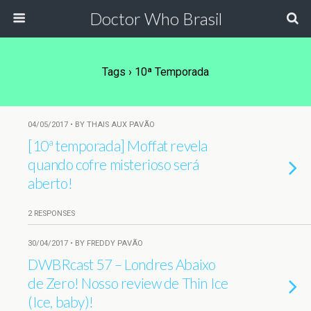
Doctor Who Brasil
Tags › 10ª Temporada
04/05/2017 • BY THAIS AUX PAVÃO
[10ª temporada] Moffat revela
quando cofre misterioso será
aberto!
2 RESPONSES
30/04/2017 • BY FREDDY PAVÃO
DWBRcast 57 – Londres Abaixo
de Zero! Nosso review de Thin Ice
(Ice, baby)!