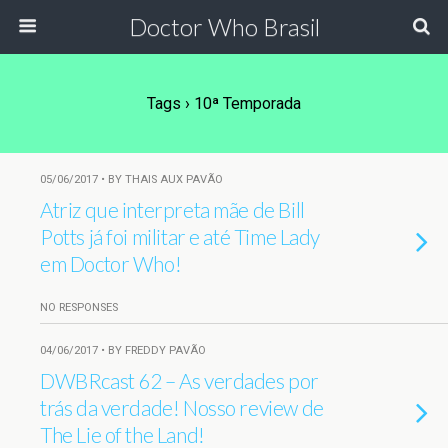
Doctor Who Brasil
Tags › 10ª Temporada
05/06/2017 • BY THAIS AUX PAVÃO
Atriz que interpreta mãe de Bill
Potts já foi militar e até Time Lady
em Doctor Who!
NO RESPONSES
04/06/2017 • BY FREDDY PAVÃO
DWBRcast 62 – As verdades por
trás da verdade! Nosso review de
The Lie of the Land!