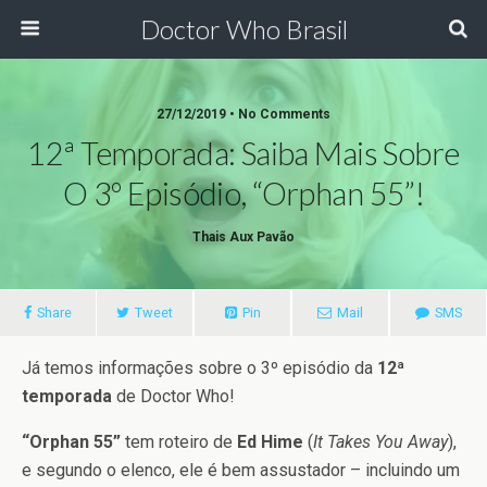
Doctor Who Brasil
27/12/2019 • No Comments
12ª Temporada: Saiba Mais Sobre
O 3º Episódio, “Orphan 55”!
Thais Aux Pavão
Share
Tweet
Pin
Mail
SMS
Já temos informações sobre o 3º episódio da
12ª
temporada
de Doctor Who!
“Orphan 55”
tem roteiro de
Ed Hime
(
It Takes You Away
),
e segundo o elenco, ele é bem assustador – incluindo um