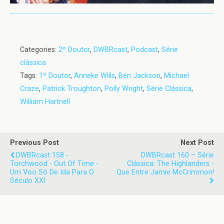
Categories:
2º Doutor
,
DWBRcast
,
Podcast
,
Série
clássica
Tags:
1º Doutor
,
Anneke Wills
,
Ben Jackson
,
Michael
Craze
,
Patrick Troughton
,
Polly Wright
,
Série Clássica
,
William Hartnell
Previous Post
Next Post
DWBRcast 158 -
DWBRcast 160 – Série
Torchwood - Out Of Time -
Clássica: The Highlanders -
Um Voo Só De Ida Para O
Que Entre Jamie McCrimmon!
Século XXI