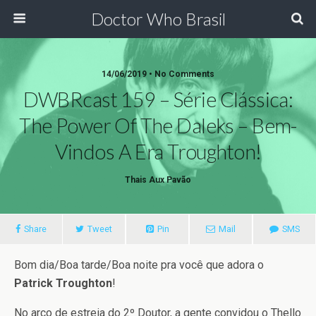
Doctor Who Brasil
14/06/2019 • No Comments
DWBRcast 159 – Série Clássica:
The Power Of The Daleks – Bem-
Vindos A Era Troughton!
Thais Aux Pavão
Share
Tweet
Pin
Mail
SMS
Bom dia/Boa tarde/Boa noite pra você que adora o
Patrick Troughton
!
No arco de estreia do 2º Doutor, a gente convidou o Thello