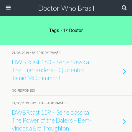
Doctor Who Brasil
Tags › 1º Doutor
21/06/2019 • BY FREDDY PAVÃO
DWBRcast 160 – Série clássica:
The Highlanders – Que entre
Jamie McCrimmon!
NO RESPONSES
14/06/2019 • BY THAIS AUX PAVÃO
DWBRcast 159 – Série clássica:
The Power of the Daleks – Bem-
vindos a Era Troughton!