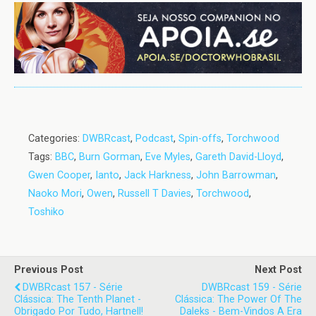
Categories:
DWBRcast
,
Podcast
,
Spin-offs
,
Torchwood
Tags:
BBC
,
Burn Gorman
,
Eve Myles
,
Gareth David-Lloyd
,
Gwen Cooper
,
Ianto
,
Jack Harkness
,
John Barrowman
,
Naoko Mori
,
Owen
,
Russell T Davies
,
Torchwood
,
Toshiko
Previous Post
Next Post
DWBRcast 157 - Série
DWBRcast 159 - Série
Clássica: The Tenth Planet -
Clássica: The Power Of The
Obrigado Por Tudo, Hartnell!
Daleks - Bem-Vindos A Era