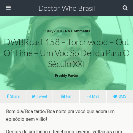
Doctor Who Brasil
11/06/2019 • No Comments
DWBRcast 158 – Torchwood – Out
Of Time – Um Voo Só De Ida Para O
Século XXI
Freddy Pavão
Share
Tweet
Pin
Mail
SMS
Bom dia/Boa tarde/Boa noite pra você que adora um
episódio sem vilão!
Depois de um longo e tenebroso inverno, voltamos com