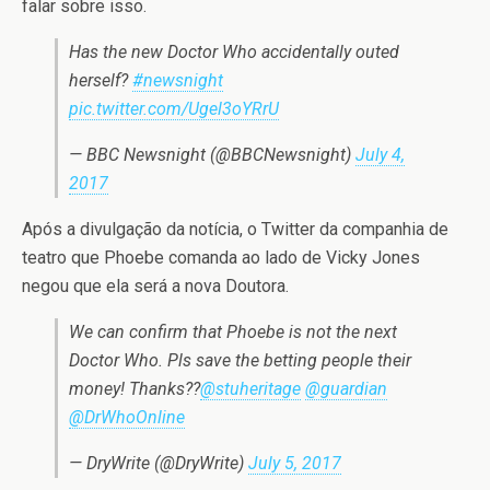
falar sobre isso.
Has the new Doctor Who accidentally outed
herself?
#newsnight
pic.twitter.com/Ugel3oYRrU
— BBC Newsnight (@BBCNewsnight)
July 4,
2017
Após a divulgação da notícia, o Twitter da companhia de
teatro que Phoebe comanda ao lado de Vicky Jones
negou que ela será a nova Doutora.
We can confirm that Phoebe is not the next
Doctor Who. Pls save the betting people their
money! Thanks??
@stuheritage
@guardian
@DrWhoOnline
— DryWrite (@DryWrite)
July 5, 2017