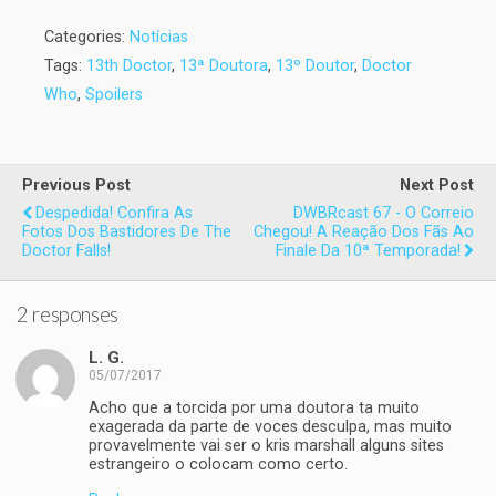
Categories:
Notícias
Tags:
13th Doctor
,
13ª Doutora
,
13º Doutor
,
Doctor
Who
,
Spoilers
Previous Post
Next Post
Despedida! Confira As
DWBRcast 67 - O Correio
Fotos Dos Bastidores De The
Chegou! A Reação Dos Fãs Ao
Doctor Falls!
Finale Da 10ª Temporada!
2 responses
L. G.
05/07/2017
Acho que a torcida por uma doutora ta muito
exagerada da parte de voces desculpa, mas muito
provavelmente vai ser o kris marshall alguns sites
estrangeiro o colocam como certo.