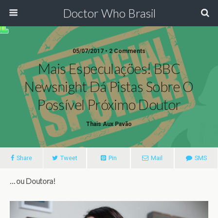
Doctor Who Brasil
05/07/2017 • 2 Comments
Mais Especulações! BBC
Newsnight Dá Pistas Sobre O
Possível Próximo Doutor
Thais Aux Pavão
Share
Tweet
Pin
Mail
SMS
… ou Doutora!