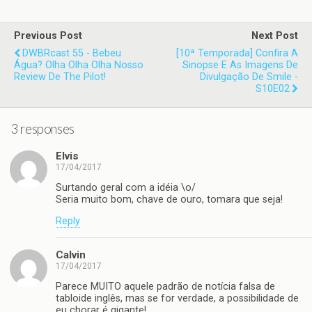
Previous Post
Next Post
DWBRcast 55 - Bebeu
[10ª Temporada] Confira A
Água? Olha Olha Olha Nosso
Sinopse E As Imagens De
Review De The Pilot!
Divulgação De Smile -
S10E02
3 responses
Elvis
17/04/2017
Surtando geral com a idéia \o/
Seria muito bom, chave de ouro, tomara que seja!
Reply
Calvin
17/04/2017
Parece MUITO aquele padrão de notícia falsa de
tabloide inglês, mas se for verdade, a possibilidade de
eu chorar é gigante!