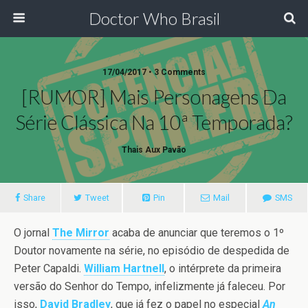
Doctor Who Brasil
17/04/2017 • 3 Comments
[RUMOR] Mais Personagens Da
Série Clássica Na 10ª Temporada?
Thais Aux Pavão
Share
Tweet
Pin
Mail
SMS
O jornal
The Mirror
acaba de anunciar que teremos o 1º
Doutor novamente na série, no episódio de despedida de
Peter Capaldi.
William Hartnell
, o intérprete da primeira
versão do Senhor do Tempo, infelizmente já faleceu. Por
isso,
David Bradley
, que já fez o papel no especial
An