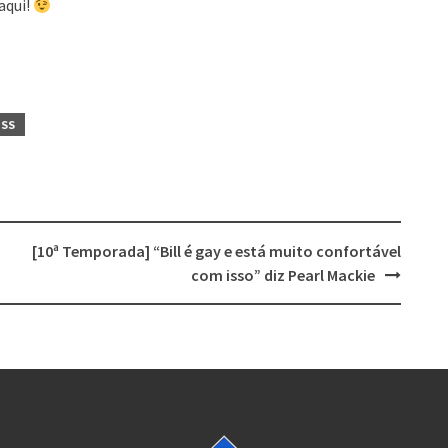
aqui!
ISS
[10ª Temporada] “Bill é gay e está muito confortável
com isso” diz Pearl Mackie