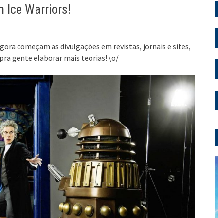
 Ice Warriors!
ora começam as divulgações em revistas, jornais e sites,
a gente elaborar mais teorias! \o/