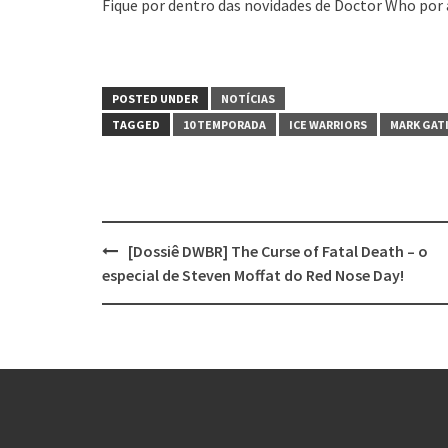
Fique por dentro das novidades de Doctor Who por 
POSTED UNDER
NOTÍCIAS
TAGGED
10 TEMPORADA
ICE WARRIORS
MARK GAT
Post
[Dossiê DWBR] The Curse of Fatal Death – o
navigation
especial de Steven Moffat do Red Nose Day!