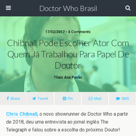
Doctor Who Brasil
17/02/2017 • 4 Comments
Chibnall Pode Escolher Ator Com
Quem Já Trabalhou Para Papel De
Doutor
Thais Aux Pavão
Share
Tweet
Pin
Mail
SMS
Chris Chibnall
, o novo showrunner de Doctor Who a partir
de 2018, deu uma entrevista ao jornal inglês The
Telegraph e falou sobre a escolha do próximo Doutor!