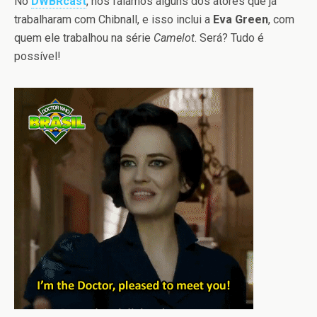
No
DWBRcast
, nós falamos alguns dos atores que já
trabalharam com Chibnall, e isso inclui a
Eva Green
, com
quem ele trabalhou na série
Camelot
. Será? Tudo é
possível!