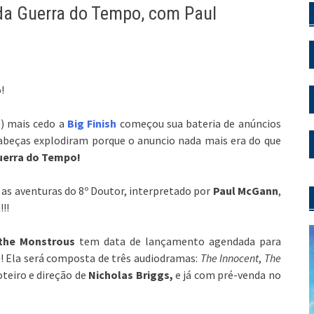
da Guerra do Tempo, com Paul
!
0) mais cedo a
Big Finish
começou sua bateria de anúncios
 cabeças explodiram porque o anuncio nada mais era do que
uerra do Tempo!
 as aventuras do 8º Doutor, interpretado por
Paul McGann
,
t
!!!
 the Monstrous
tem data de lançamento agendada para
)! Ela será composta de três audiodramas:
The Innocent
,
The
oteiro e direção de
Nicholas Briggs,
e já com pré-venda no