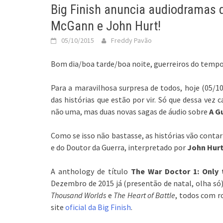
Big Finish anuncia audiodramas 
McGann e John Hurt!
05/10/2015
Freddy Pavão
Bom dia/boa tarde/boa noite, guerreiros do tempo
Para a maravilhosa surpresa de todos, hoje (05/1
das histórias que estão por vir. Só que dessa vez
não uma, mas duas novas sagas de áudio sobre
A G
Como se isso não bastasse, as histórias vão contar
e do Doutor da Guerra, interpretado por
John Hur
A anthology de título
The War Doctor 1: Only
Dezembro de 2015 já (presentão de natal, olha só
Thousand Worlds
e
The Heart of Battle
, todos com r
site
oficial da Big Finish
.