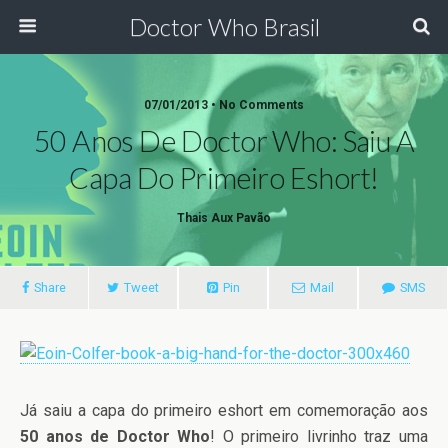
Doctor Who Brasil
07/01/2013 • No Comments
50 Anos De Doctor Who: Saiu A
Capa Do Primeiro Eshort!
Thais Aux Pavão
Share
Tweet
Pin
Mail
SMS
Já saiu a capa do primeiro eshort em comemoração aos
50 anos de Doctor Who
! O primeiro livrinho traz uma