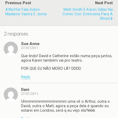
Previous Post
Next Post
Moffat Fala Sobre
Matt Smith E Karen Gillan Na
Madame Vastra E Jenny
Comic Con: Entrevista Para A
Wired
2 responses
Sue Anne
27/07/2011
Que lindo! David e Catherine estão numa peça juntos,
agora Karen também vai pro teatro.
POR QUE EU NÃO MORO LÁ? DDDD:
Reply
Dani
27/07/2011
Uhmmmmmmmmmmmm uma vê o Arthur, outra o
David, outra o Matt, agora a peça dela é quando eu
estarei em Londres, será q eu vejo ela?kkkk