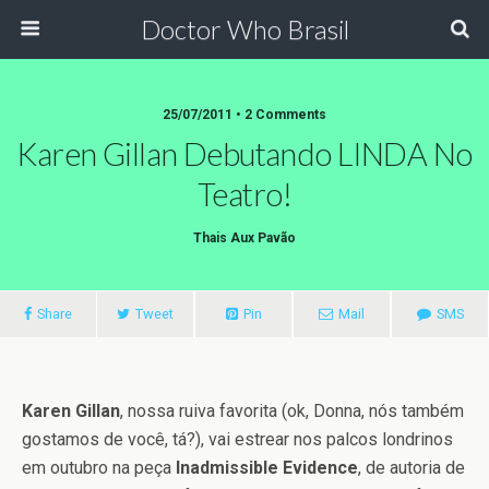
Doctor Who Brasil
25/07/2011 • 2 Comments
Karen Gillan Debutando LINDA No
Teatro!
Thais Aux Pavão
Share
Tweet
Pin
Mail
SMS
Karen Gillan
, nossa ruiva favorita (ok, Donna, nós também
gostamos de você, tá?), vai estrear nos palcos londrinos
em outubro na peça
Inadmissible Evidence
, de autoria de