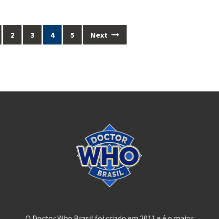
2
3
4
5
Next
O Doctor Who Brasil foi criado em 2011 e é o maior