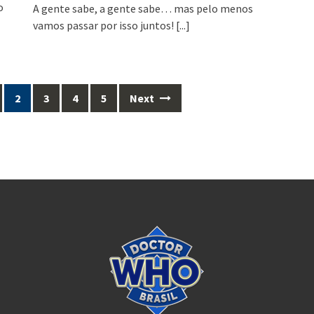
o
A gente sabe, a gente sabe… mas pelo menos
vamos passar por isso juntos!
[...]
2
3
4
5
Next