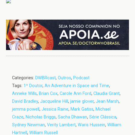
Categories:
DWBRcast
,
Outros
,
Podcast
Tags:
1º Doutor
,
An Adventure in Space and Time
,
Anneke Wills
,
Brian Cox
,
Carole Ann Ford
,
Claudia Grant
,
David Bradley
,
Jacqueline Hill
,
jamie glover
,
Jean Marsh
,
jemma powell
,
Jessica Raine
,
Mark Gatiss
,
Michael
Craze
,
Nicholas Briggs
,
Sacha Dhawan
,
Série Clássica
,
Sydney Newman
,
Verity Lambert
,
Waris Hussein
,
William
Hartnell
,
William Russell