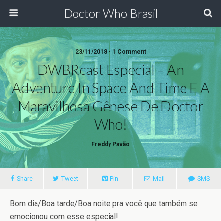
Doctor Who Brasil
23/11/2018 • 1 Comment
DWBRcast Especial – An
Adventure In Space And Time E A
Maravilhosa Gênese De Doctor
Who!
Freddy Pavão
Share
Tweet
Pin
Mail
SMS
Bom dia/Boa tarde/Boa noite pra você que também se
emocionou com esse especial!