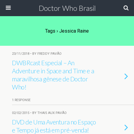
Doctor Who Brasil
Tags › Jessica Raine
23/11/2018 • BY FREDDY PAVÃO
DWBRcast Especial – An
Adventure in Space and Time e a
maravilhosa gênese de Doctor
Who!
1 RESPONSE
02/02/2015 • BY THAIS AUX PAVÃO
DVD de Uma Aventura no Espaço
e Tempo já está em pré-venda!