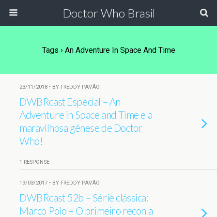
Doctor Who Brasil
Tags › An Adventure In Space And Time
23/11/2018 • BY FREDDY PAVÃO
DWBRcast Especial – An
Adventure in Space and Time e a
maravilhosa gênese de Doctor
Who!
1 RESPONSE
19/03/2017 • BY FREDDY PAVÃO
DWBRcast 52b – Série clássica:
Marco Polo – O primeiro recon a