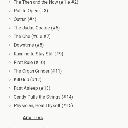
The Then and the Now (#1 e #2)
Pull to Open (#3)
Outrun (#4)
The Judas Goatee (#5)
The One (#6 e #7)
Downtime (#8)
Running to Stay Still (#9)
First Rule (#10)
The Organ Grinder (#11)
Kill God (#12)
Fast Asleep (#13)
Gently Pulls the Strings (#14)
Physician, Heal Thyself (#15)
Ano Três