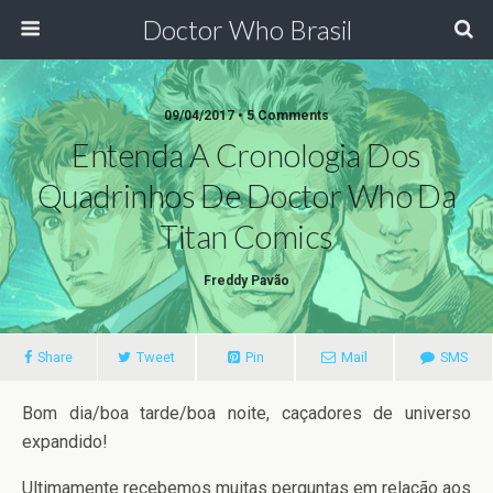
Doctor Who Brasil
09/04/2017 • 5 Comments
Entenda A Cronologia Dos
Quadrinhos De Doctor Who Da
Titan Comics
Freddy Pavão
Share
Tweet
Pin
Mail
SMS
Bom dia/boa tarde/boa noite, caçadores de universo
expandido!
Ultimamente recebemos muitas perguntas em relação aos