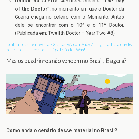
Doutor da Guerra:
Acontece durante
“The Day
of the Doctor”
, no momento em que o Doutor da
Guerra chega no celeiro com o Momento. Antes
dele se encontrar com o 10º e o 11º Doutor.
(Publicada em: Twelfth Doctor – Year Two #8)
Confira nossa entrevista EXCLUSIVA com Alice Zhang, a artista que fez
aquelas capas lindas das HQs de Doctor Who!
Mas os quadrinhos não vendem no Brasil! E agora?
Como anda o cenário desse material no Brasil?