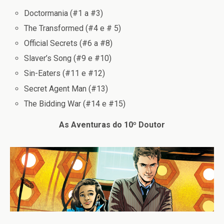
Doctormania (#1 a #3)
The Transformed (#4 e # 5)
Official Secrets (#6 a #8)
Slaver’s Song (#9 e #10)
Sin-Eaters (#11 e #12)
Secret Agent Man (#13)
The Bidding War (#14 e #15)
As Aventuras do 10º Doutor