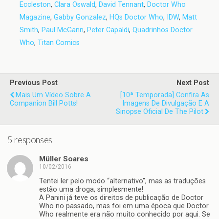
Eccleston
,
Clara Oswald
,
David Tennant
,
Doctor Who
Magazine
,
Gabby Gonzalez
,
HQs Doctor Who
,
IDW
,
Matt
Smith
,
Paul McGann
,
Peter Capaldi
,
Quadrinhos Doctor
Who
,
Titan Comics
Previous Post
Next Post
Mais Um Vídeo Sobre A
[10ª Temporada] Confira As
Companion Bill Potts!
Imagens De Divulgação E A
Sinopse Oficial De The Pilot
5 responses
Müller Soares
10/02/2016
Tentei ler pelo modo “alternativo”, mas as traduções
estão uma droga, simplesmente!
A Panini já teve os direitos de publicação de Doctor
Who no passado, mas foi em uma época que Doctor
Who realmente era não muito conhecido por aqui. Se