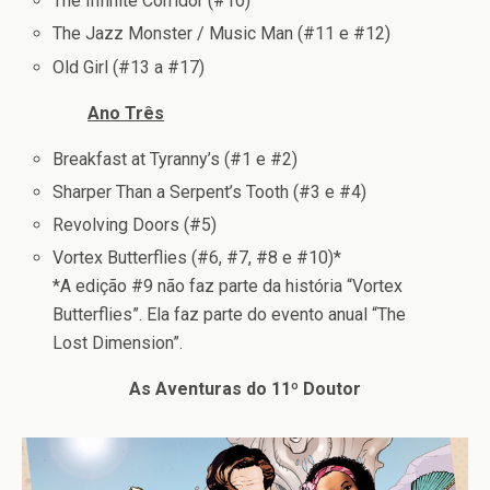
The Infinite Corridor (#10)
The Jazz Monster / Music Man (#11 e #12)
Old Girl (#13 a #17)
Ano Três
Breakfast at Tyranny’s (#1 e #2)
Sharper Than a Serpent’s Tooth (#3 e #4)
Revolving Doors (#5)
Vortex Butterflies (#6, #7, #8 e #10)*
*A edição #9 não faz parte da história “Vortex
Butterflies”. Ela faz parte do evento anual “The
Lost Dimension”.
As Aventuras do 11º Doutor