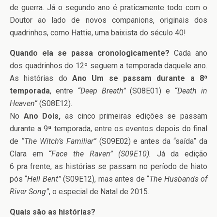
de guerra. Já o segundo ano é praticamente todo com o
Doutor ao lado de novos companions, originais dos
quadrinhos, como Hattie, uma baixista do século 40!
Quando ela se passa cronologicamente?
Cada ano
dos quadrinhos do 12º seguem a temporada daquele ano.
As histórias do
Ano Um se passam durante a 8ª
temporada
, entre
“Deep Breath”
(S08E01) e
“Death in
Heaven”
(S08E12).
No
Ano Dois,
as cinco primeiras edições se passam
durante a 9ª temporada, entre os eventos depois do final
de
“The Witch’s Familiar”
(S09E02) e antes da “saída” da
Clara em
“Face the Raven” (S09E10).
Já da edição
6 pra frente, as histórias se passam no período de hiato
pós “
Hell Bent”
(S09E12), mas antes de “
The Husbands of
River Song”
, o especial de Natal de 2015.
Quais são as histórias?