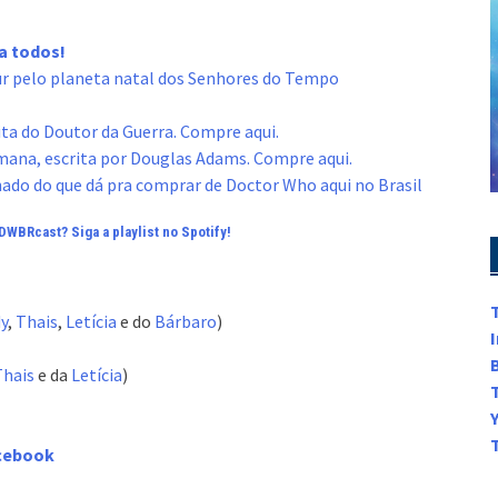
ou
para
a todos!
baixo
ur pelo planeta natal dos Senhores do Tempo
para
aumentar
ita do Doutor da Guerra. Compre aqui.
ou
omana, escrita por Douglas Adams. Compre aqui.
diminuir
ado do que dá pra comprar de Doctor Who aqui no Brasil
o
volume.
DWBRcast? Siga a playlist no Spotify!
y
,
Thais
,
Letícia
e do
Bárbaro
)
Thais
e da
Letícia
)
acebook