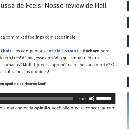
sa de Feels! Nosso review de Hell
á com mixed feelings com esse finale!
Thais
e os companions
Letícia Cosmos
e
Bárbaro
para
ido em três! Afinal, esse episódio que tinha tudo pra
 tomadas? Moffat precisa aprender a respeitar a morte? O
descubra nossas opiniões!
ém spoilers de Heaven Sent!
Use
00:00
as
coisinha chamada
opinião
. Você não precisa concordar com
setas
para
cima