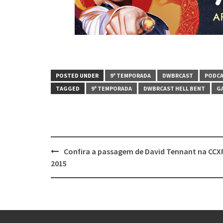
POSTED UNDER
9ª TEMPORADA
DWBRCAST
PODC
TAGGED
9ª TEMPORADA
DWBRCAST HELL BENT
GA
Post
Confira a passagem de David Tennant na CCX
navigation
2015