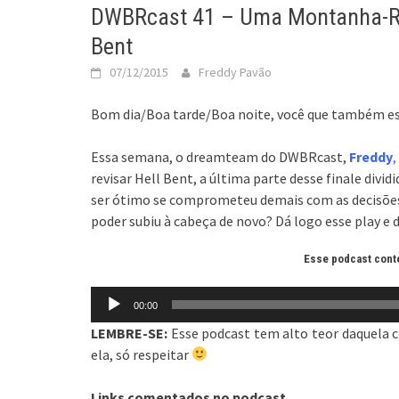
DWBRcast 41 – Uma Montanha-Rus
Bent
07/12/2015
Freddy Pavão
Bom dia/Boa tarde/Boa noite, você que também est
Essa semana, o dreamteam do DWBRcast,
Freddy
,
revisar Hell Bent, a última parte desse finale divid
ser ótimo se comprometeu demais com as decisões
poder subiu à cabeça de novo? Dá logo esse play e 
Esse podcast cont
Tocador
00:00
de
LEMBRE-SE:
Esse podcast tem alto teor daquela 
áudio
ela, só respeitar
Links comentados no podcast