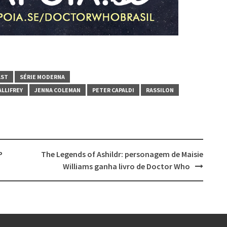
AST
SÉRIE MODERNA
LLIFREY
JENNA COLEMAN
PETER CAPALDI
RASSILON
P
The Legends of Ashildr: personagem de Maisie
Williams ganha livro de Doctor Who